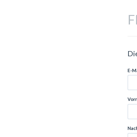
F
Di
E-Ma
Vor
Nac